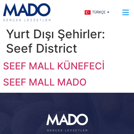
ENGLISH
TÜRKÇE
العربية
Yurt Dışı Şehirler:
Seef District
SEEF MALL KÜNEFECİ
SEEF MALL MADO