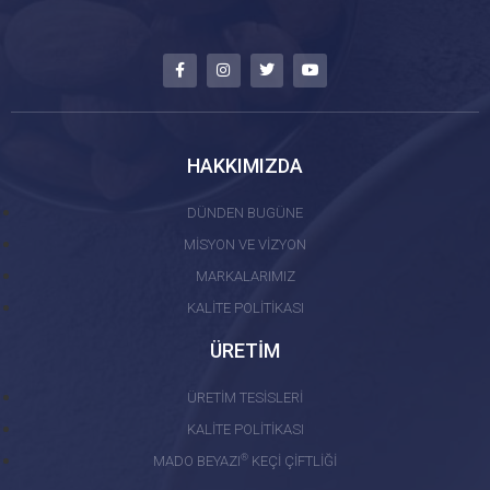
HAKKIMIZDA
DÜNDEN BUGÜNE
MİSYON VE VİZYON
MARKALARIMIZ
KALİTE POLİTİKASI
ÜRETİM
ÜRETİM TESİSLERİ
KALİTE POLİTİKASI
®
MADO BEYAZI
KEÇİ ÇİFTLİĞİ