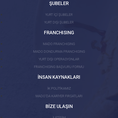
ŞUBELER
YURT İÇİ ŞUBELER
YURT DIŞI ŞUBELER
FRANCHISING
MADO FRANCHISING
MADO DONDURMA FRANCHISING
YURT DIŞI OPERASYONLAR
FRANCHISING BAŞVURU FORMU
İNSAN KAYNAKLARI
İK POLİTİKAMIZ
MADO'DA KARİYER FIRSATLARI
BİZE ULAŞIN
İLETİŞİM