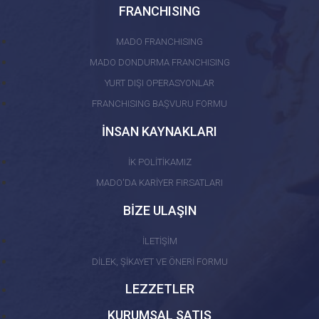
FRANCHISING
MADO FRANCHISING
MADO DONDURMA FRANCHISING
YURT DIŞI OPERASYONLAR
FRANCHISING BAŞVURU FORMU
İNSAN KAYNAKLARI
İK POLİTİKAMIZ
MADO'DA KARİYER FIRSATLARI
BİZE ULAŞIN
İLETİŞİM
DİLEK, ŞİKAYET VE ÖNERİ FORMU
LEZZETLER
KURUMSAL SATIŞ