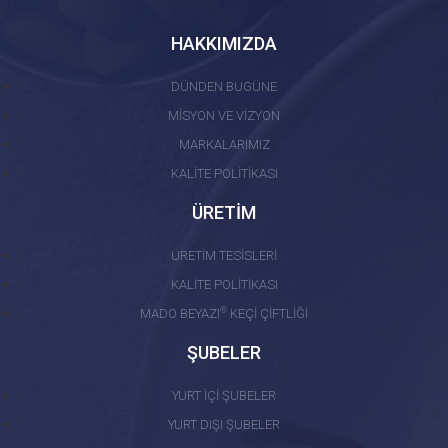
HAKKIMIZDA
DÜNDEN BUGÜNE
MİSYON VE VİZYON
MARKALARIMIZ
KALİTE POLİTİKASI
ÜRETİM
ÜRETİM TESİSLERİ
KALİTE POLİTİKASI
®
MADO BEYAZI
KEÇİ ÇİFTLİĞİ
ŞUBELER
YURT İÇİ ŞUBELER
YURT DIŞI ŞUBELER