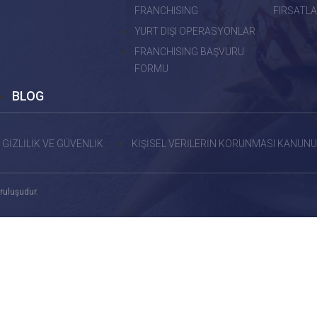
FRANCHISING
FIRSATLA
YURT DIŞI OPERASYONLAR
FRANCHISING BAŞVURU
FORMU
BLOG
GİZLİLİK VE GÜVENLİK
KİŞİSEL VERİLERİN KORUNMASI KANUNU
ruluşudur.