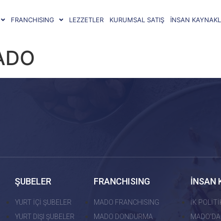
FRANCHISING
LEZZETLER
KURUMSAL SATIŞ
İNSAN KAYNAKL
ADO
ŞUBELER
FRANCHISING
İNSAN 
YURT İÇİ ŞUBELER
MADO FRANCHISING
İK POLİT
YURT DIŞI ŞUBELER
MADO DONDURMA
MADO'DA