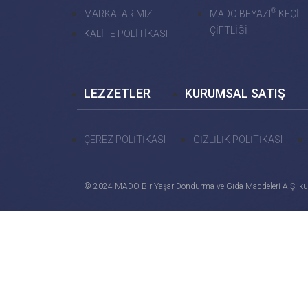
®
MARKALARIMIZ
MADO BEYAZI
KEÇİ
ÇİFTLİĞİ
KALİTE POLİTİKASI
LEZZETLER
KURUMSAL SATIŞ
ÇEREZ POLİTİKASI
GİZLİLİK POLİTİKASI
© 2024 MADO Bir Yaşar Dondurma ve Gıda Maddeleri A.Ş. ku