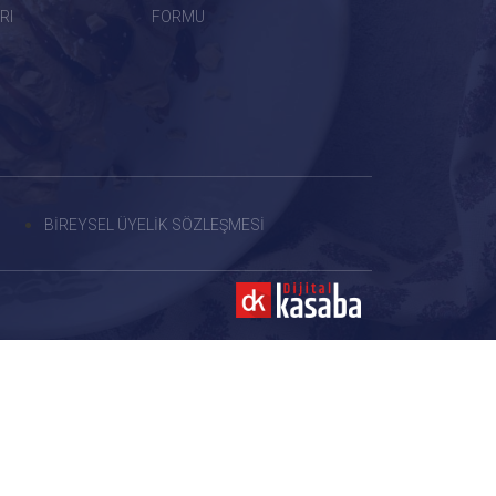
RI
FORMU
BİREYSEL ÜYELİK SÖZLEŞMESİ