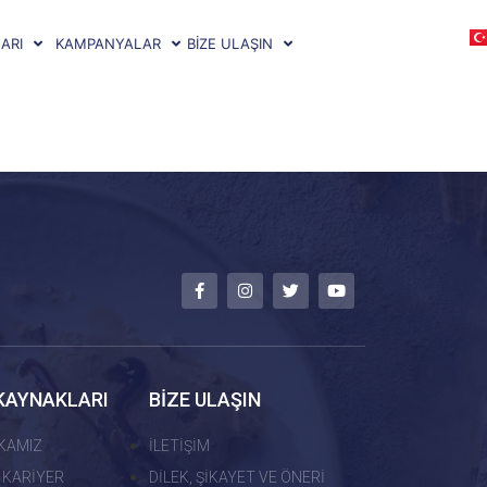
ARI
KAMPANYALAR
BİZE ULAŞIN
KAYNAKLARI
BİZE ULAŞIN
İKAMIZ
İLETİŞİM
 KARİYER
DİLEK, ŞİKAYET VE ÖNERİ