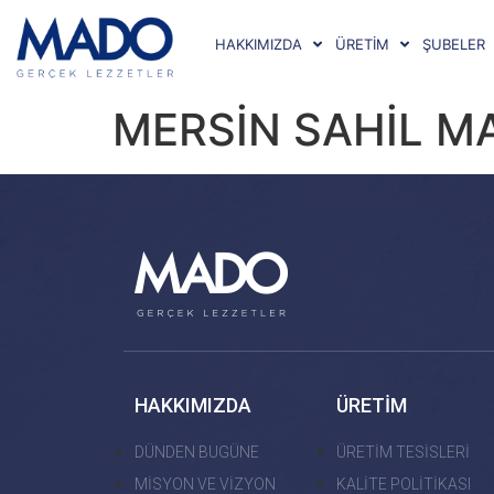
HAKKIMIZDA
ÜRETİM
ŞUBELER
MERSİN SAHİL M
HAKKIMIZDA
ÜRETİM
DÜNDEN BUGÜNE
ÜRETİM TESİSLERİ
MİSYON VE VİZYON
KALİTE POLİTİKASI