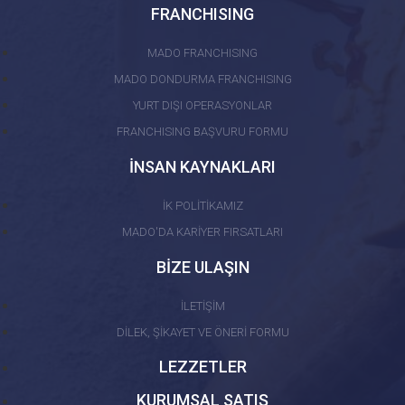
FRANCHISING
MADO FRANCHISING
MADO DONDURMA FRANCHISING
YURT DIŞI OPERASYONLAR
FRANCHISING BAŞVURU FORMU
İNSAN KAYNAKLARI
İK POLİTİKAMIZ
MADO'DA KARİYER FIRSATLARI
BİZE ULAŞIN
İLETİŞİM
DİLEK, ŞİKAYET VE ÖNERİ FORMU
LEZZETLER
KURUMSAL SATIŞ