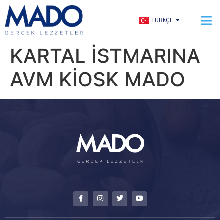
ENGLISH
TÜRKÇE
العربية
KARTAL İSTMARINA
AVM KİOSK MADO