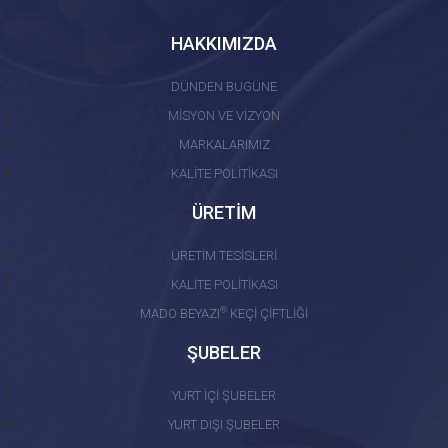
HAKKIMIZDA
DÜNDEN BUGÜNE
MİSYON VE VİZYON
MARKALARIMIZ
KALİTE POLİTİKASI
ÜRETİM
ÜRETİM TESİSLERİ
KALİTE POLİTİKASI
®
MADO BEYAZI
KEÇİ ÇİFTLİĞİ
ŞUBELER
YURT İÇİ ŞUBELER
YURT DIŞI ŞUBELER