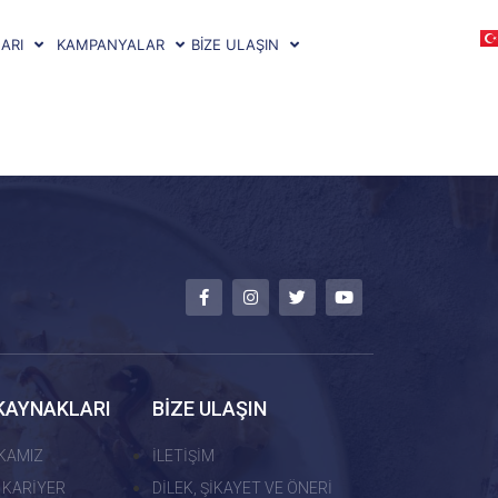
ARI
KAMPANYALAR
BİZE ULAŞIN
KAYNAKLARI
BİZE ULAŞIN
İKAMIZ
İLETİŞİM
 KARİYER
DİLEK, ŞİKAYET VE ÖNERİ