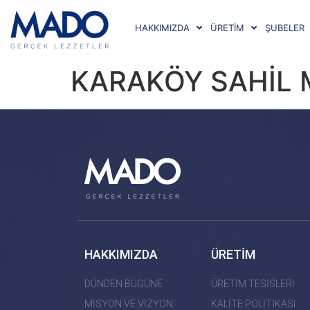
HAKKIMIZDA
ÜRETİM
ŞUBELER
KARAKÖY SAHİL
HAKKIMIZDA
ÜRETİM
DÜNDEN BUGÜNE
ÜRETİM TESİSLERİ
MİSYON VE VİZYON
KALİTE POLİTİKASI