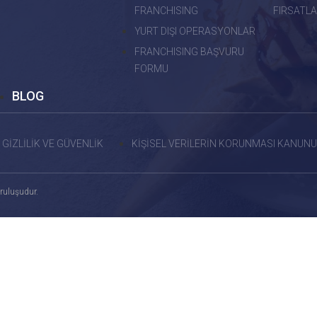
FRANCHISING
FIRSATLA
YURT DIŞI OPERASYONLAR
FRANCHISING BAŞVURU
FORMU
BLOG
GİZLİLİK VE GÜVENLİK
KİŞİSEL VERİLERİN KORUNMASI KANUNU
ruluşudur.