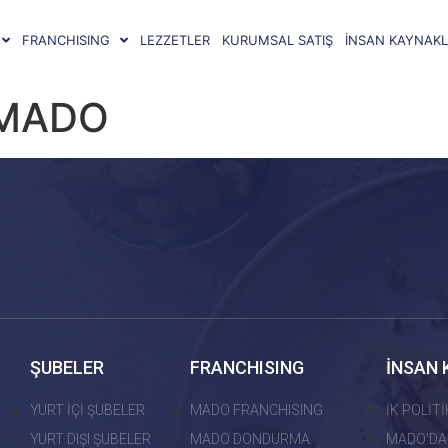
FRANCHISING
LEZZETLER
KURUMSAL SATIŞ
İNSAN KAYNAKL
 MADO
ŞUBELER
FRANCHISING
İNSAN 
YURT İÇİ ŞUBELER
MADO FRANCHISING
İK POLİT
YURT DIŞI ŞUBELER
MADO DONDURMA
MADO'DA