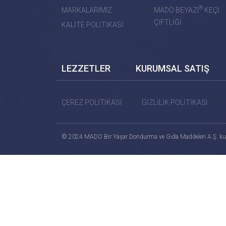
®
MARKALARIMIZ
MADO BEYAZI
KEÇİ
ÇİFTLİĞİ
KALİTE POLİTİKASI
LEZZETLER
KURUMSAL SATIŞ
ÇEREZ POLİTİKASI
GİZLİLİK POLİTİKASI
© 2024 MADO Bir Yaşar Dondurma ve Gıda Maddeleri A.Ş. ku