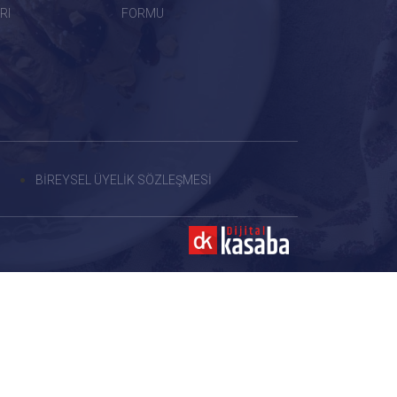
RI
FORMU
BİREYSEL ÜYELİK SÖZLEŞMESİ