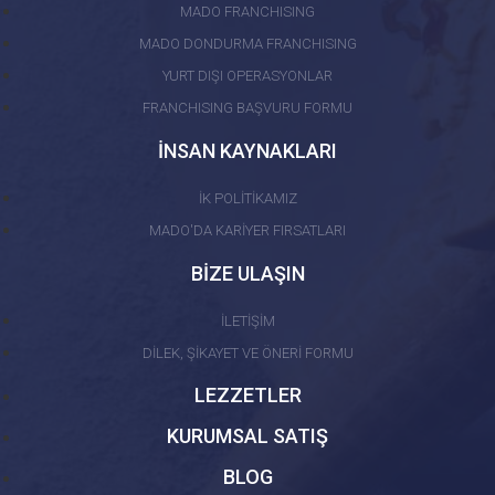
MADO FRANCHISING
MADO DONDURMA FRANCHISING
YURT DIŞI OPERASYONLAR
FRANCHISING BAŞVURU FORMU
İNSAN KAYNAKLARI
İK POLİTİKAMIZ
MADO'DA KARİYER FIRSATLARI
BİZE ULAŞIN
İLETİŞİM
DİLEK, ŞİKAYET VE ÖNERİ FORMU
LEZZETLER
KURUMSAL SATIŞ
BLOG