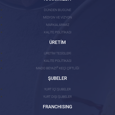
DÜNDEN BUGÜNE
MİSYON VE VİZYON
MARKALARIMIZ
KALİTE POLİTİKASI
ÜRETİM
ÜRETİM TESİSLERİ
KALİTE POLİTİKASI
®
MADO BEYAZI
KEÇİ ÇİFTLİĞİ
ŞUBELER
YURT İÇİ ŞUBELER
YURT DIŞI ŞUBELER
FRANCHISING