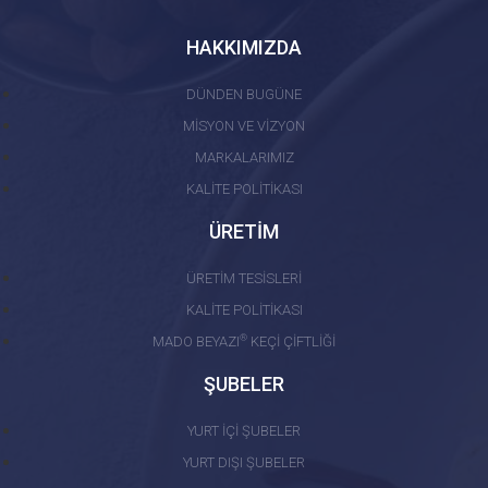
HAKKIMIZDA
DÜNDEN BUGÜNE
MİSYON VE VİZYON
MARKALARIMIZ
KALİTE POLİTİKASI
ÜRETİM
ÜRETİM TESİSLERİ
KALİTE POLİTİKASI
®
MADO BEYAZI
KEÇİ ÇİFTLİĞİ
ŞUBELER
YURT İÇİ ŞUBELER
YURT DIŞI ŞUBELER