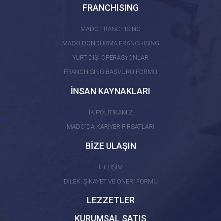
FRANCHISING
MADO FRANCHISING
MADO DONDURMA FRANCHISING
YURT DIŞI OPERASYONLAR
FRANCHISING BAŞVURU FORMU
İNSAN KAYNAKLARI
İK POLİTİKAMIZ
MADO'DA KARİYER FIRSATLARI
BİZE ULAŞIN
İLETİŞİM
DİLEK, ŞİKAYET VE ÖNERİ FORMU
LEZZETLER
KURUMSAL SATIŞ