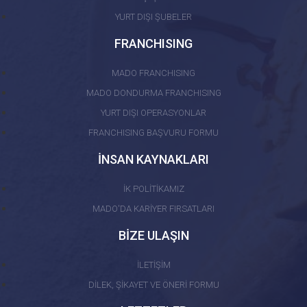
YURT DIŞI ŞUBELER
FRANCHISING
MADO FRANCHISING
MADO DONDURMA FRANCHISING
YURT DIŞI OPERASYONLAR
FRANCHISING BAŞVURU FORMU
İNSAN KAYNAKLARI
İK POLİTİKAMIZ
MADO'DA KARİYER FIRSATLARI
BİZE ULAŞIN
İLETİŞİM
DİLEK, ŞİKAYET VE ÖNERİ FORMU