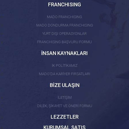
FRANCHISING
MADO FRANCHISING
MADO DONDURMA FRANCHISING
YURT DIŞI OPERASYONLAR
FRANCHISING BAŞVURU FORMU
İNSAN KAYNAKLARI
İK POLİTİKAMIZ
MADO'DA KARİYER FIRSATLARI
BİZE ULAŞIN
İLETİŞİM
DİLEK, ŞİKAYET VE ÖNERİ FORMU
LEZZETLER
KURUMSAL SATIŞ