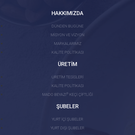
HAKKIMIZDA
DÜNDEN BUGÜNE
MİSYON VE VİZYON
MARKALARIMIZ
KALİTE POLİTİKASI
ÜRETİM
ÜRETİM TESİSLERİ
KALİTE POLİTİKASI
®
MADO BEYAZI
KEÇİ ÇİFTLİĞİ
ŞUBELER
YURT İÇİ ŞUBELER
YURT DIŞI ŞUBELER