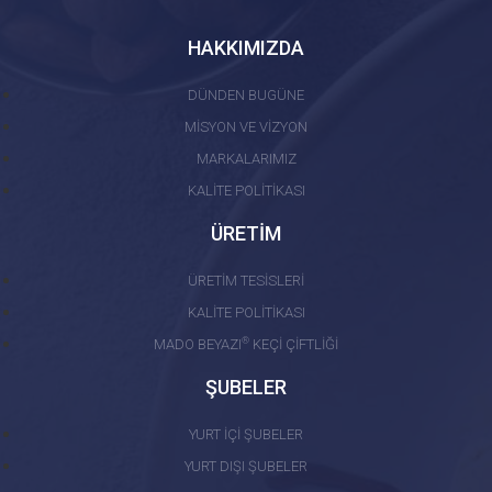
HAKKIMIZDA
DÜNDEN BUGÜNE
MİSYON VE VİZYON
MARKALARIMIZ
KALİTE POLİTİKASI
ÜRETİM
ÜRETİM TESİSLERİ
KALİTE POLİTİKASI
®
MADO BEYAZI
KEÇİ ÇİFTLİĞİ
ŞUBELER
YURT İÇİ ŞUBELER
YURT DIŞI ŞUBELER