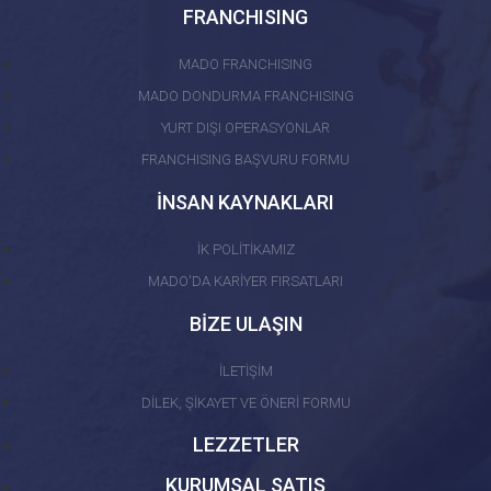
FRANCHISING
MADO FRANCHISING
MADO DONDURMA FRANCHISING
YURT DIŞI OPERASYONLAR
FRANCHISING BAŞVURU FORMU
İNSAN KAYNAKLARI
İK POLİTİKAMIZ
MADO'DA KARİYER FIRSATLARI
BİZE ULAŞIN
İLETİŞİM
DİLEK, ŞİKAYET VE ÖNERİ FORMU
LEZZETLER
KURUMSAL SATIŞ