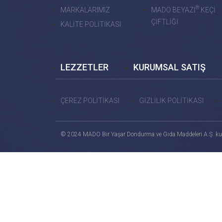
®
MARKALARIMIZ
MADO BEYAZI
KEÇİ
ÇİFTLİĞİ
KALİTE POLİTİKASI
LEZZETLER
KURUMSAL SATIŞ
ÇEREZ POLİTİKASI
GİZLİLİK POLİTİKASI
© 2024 MADO Bir Yaşar Dondurma ve Gıda Maddeleri A.Ş. ku