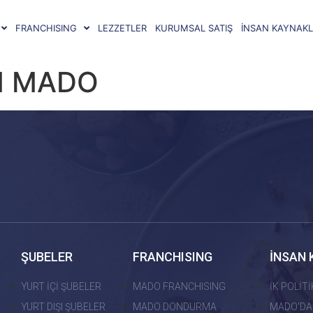
FRANCHISING
LEZZETLER
KURUMSAL SATIŞ
İNSAN KAYNAKL
M MADO
ŞUBELER
FRANCHISING
İNSAN 
YURT İÇİ ŞUBELER
MADO FRANCHISING
İK POLİT
YURT DIŞI ŞUBELER
MADO DONDURMA
MADO'DA