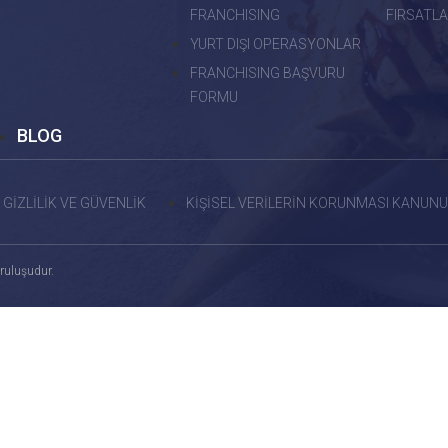
FRANCHISING
FIRSATLA
YURT DIŞI OPERASYONLAR
FRANCHISING BAŞVURU
FORMU
BLOG
GİZLİLİK VE GÜVENLİK
KİŞİSEL VERİLERİN KORUNMASI KANUNU
ruluşudur.