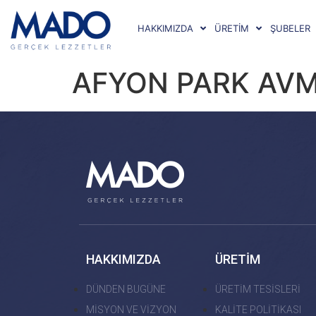
HAKKIMIZDA
ÜRETİM
ŞUBELER
AFYON PARK AV
HAKKIMIZDA
ÜRETİM
DÜNDEN BUGÜNE
ÜRETİM TESİSLERİ
MİSYON VE VİZYON
KALİTE POLİTİKASI