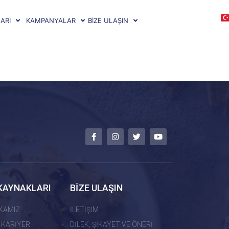
ARI
KAMPANYALAR
BİZE ULAŞIN
KAYNAKLARI
BİZE ULAŞIN
İKAMIZ
İLETİŞİM
 KARİYER
DİLEK, ŞİKAYET VE ÖNERİ