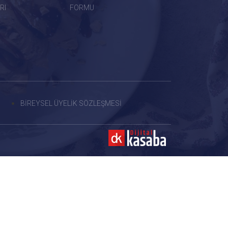
RI
FORMU
BİREYSEL ÜYELİK SÖZLEŞMESİ