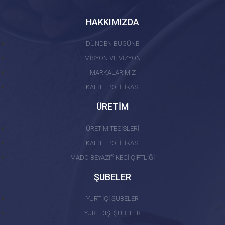
HAKKIMIZDA
DÜNDEN BUGÜNE
MİSYON VE VİZYON
MARKALARIMIZ
KALİTE POLİTİKASI
ÜRETİM
ÜRETİM TESİSLERİ
KALİTE POLİTİKASI
®
MADO BEYAZI
KEÇİ ÇİFTLİĞİ
ŞUBELER
YURT İÇİ ŞUBELER
YURT DIŞI ŞUBELER