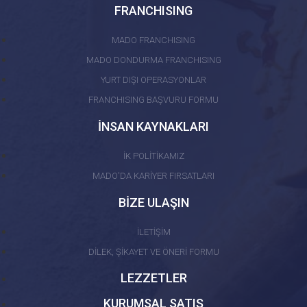
FRANCHISING
MADO FRANCHISING
MADO DONDURMA FRANCHISING
YURT DIŞI OPERASYONLAR
FRANCHISING BAŞVURU FORMU
İNSAN KAYNAKLARI
İK POLİTİKAMIZ
MADO'DA KARİYER FIRSATLARI
BİZE ULAŞIN
İLETİŞİM
DİLEK, ŞİKAYET VE ÖNERİ FORMU
LEZZETLER
KURUMSAL SATIŞ