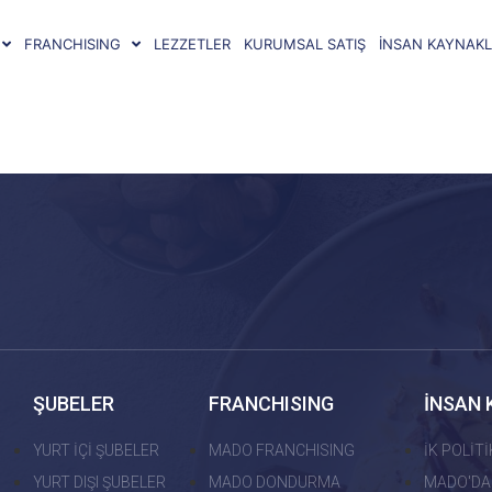
FRANCHISING
LEZZETLER
KURUMSAL SATIŞ
İNSAN KAYNAKL
ŞUBELER
FRANCHISING
İNSAN 
YURT İÇİ ŞUBELER
MADO FRANCHISING
İK POLİT
YURT DIŞI ŞUBELER
MADO DONDURMA
MADO'DA