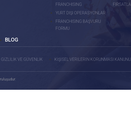
FRANCHISING
FIRSATLA
YURT DIŞI OPERASYONLAR
FRANCHISING BAŞVURU
FORMU
BLOG
GİZLİLİK VE GÜVENLİK
KİŞİSEL VERİLERİN KORUNMASI KANUNU
ruluşudur.