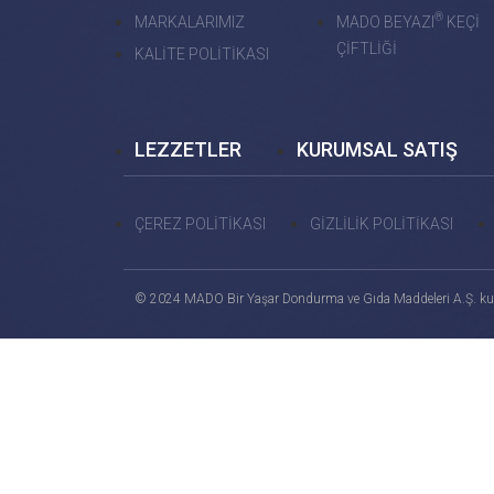
®
MARKALARIMIZ
MADO BEYAZI
KEÇİ
ÇİFTLİĞİ
KALİTE POLİTİKASI
LEZZETLER
KURUMSAL SATIŞ
ÇEREZ POLİTİKASI
GİZLİLİK POLİTİKASI
© 2024 MADO Bir Yaşar Dondurma ve Gıda Maddeleri A.Ş. ku