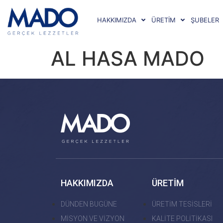
HAKKIMIZDA
ÜRETİM
ŞUBELER
AL HASA MADO
HAKKIMIZDA
ÜRETİM
DÜNDEN BUGÜNE
ÜRETİM TESİSLERİ
MİSYON VE VİZYON
KALİTE POLİTİKASI