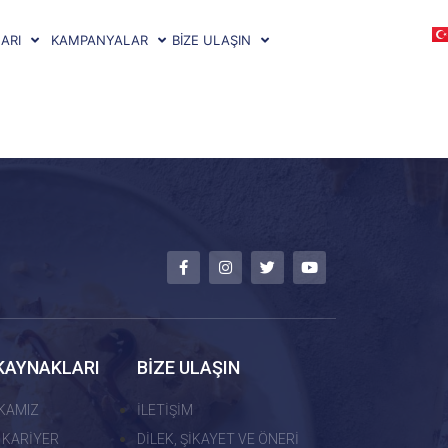
ARI
KAMPANYALAR
BİZE ULAŞIN
KAYNAKLARI
BİZE ULAŞIN
İKAMIZ
İLETİŞİM
 KARİYER
DİLEK, ŞİKAYET VE ÖNERİ