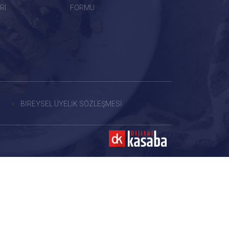
RI
FORMU
BİREYSEL ÜYELİK SÖZLEŞMESİ