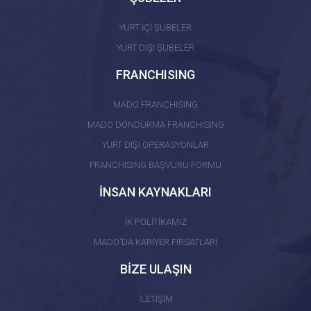
YURT İÇİ ŞUBELER
YURT DIŞI ŞUBELER
FRANCHISING
MADO FRANCHISING
MADO DONDURMA FRANCHISING
YURT DIŞI OPERASYONLAR
FRANCHISING BAŞVURU FORMU
İNSAN KAYNAKLARI
İK POLİTİKAMIZ
MADO'DA KARİYER FIRSATLARI
BİZE ULAŞIN
İLETİŞİM