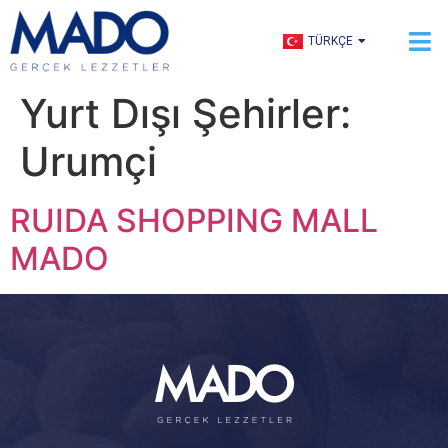
ENGLISH
TÜRKÇE
العربية
Yurt Dışı Şehirler:
Urumçi
RUIDA SHOPPING MALL
MADO