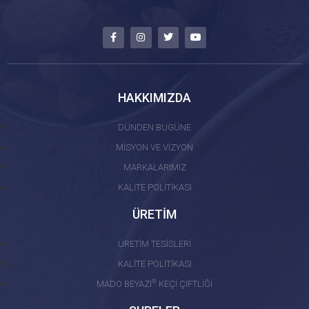
HAKKIMIZDA
DÜNDEN BUGÜNE
MİSYON VE VİZYON
MARKALARIMIZ
KALİTE POLİTİKASI
ÜRETİM
ÜRETİM TESİSLERİ
KALİTE POLİTİKASI
®
MADO BEYAZI
KEÇİ ÇİFTLİĞİ