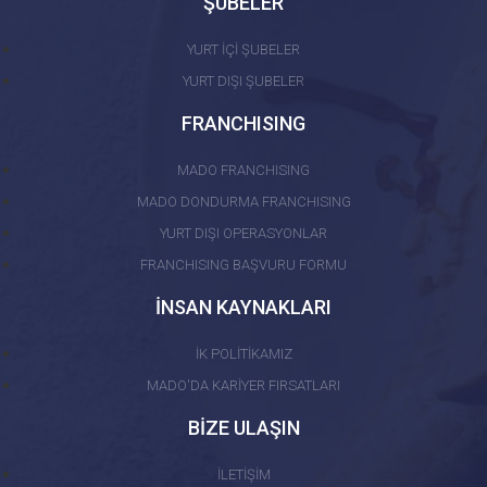
ŞUBELER
YURT İÇİ ŞUBELER
YURT DIŞI ŞUBELER
FRANCHISING
MADO FRANCHISING
MADO DONDURMA FRANCHISING
YURT DIŞI OPERASYONLAR
FRANCHISING BAŞVURU FORMU
İNSAN KAYNAKLARI
İK POLİTİKAMIZ
MADO'DA KARİYER FIRSATLARI
BİZE ULAŞIN
İLETİŞİM