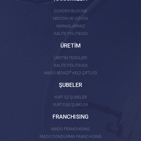
DÜNDEN BUGÜNE
MİSYON VE VİZYON
MARKALARIMIZ
KALİTE POLİTİKASI
ÜRETİM
ÜRETİM TESİSLERİ
KALİTE POLİTİKASI
®
MADO BEYAZI
KEÇİ ÇİFTLİĞİ
ŞUBELER
YURT İÇİ ŞUBELER
YURT DIŞI ŞUBELER
FRANCHISING
MADO FRANCHISING
MADO DONDURMA FRANCHISING