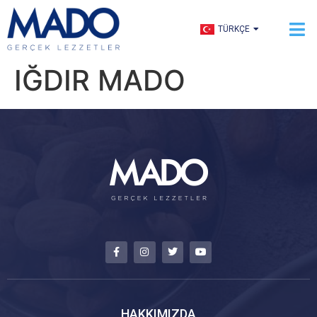
ENGLISH
TÜRKÇE
العربية
IĞDIR MADO
HAKKIMIZDA