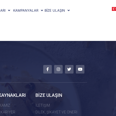
ARI
KAMPANYALAR
BİZE ULAŞIN
KAYNAKLARI
BİZE ULAŞIN
İKAMIZ
İLETİŞİM
 KARİYER
DİLEK, ŞİKAYET VE ÖNERİ