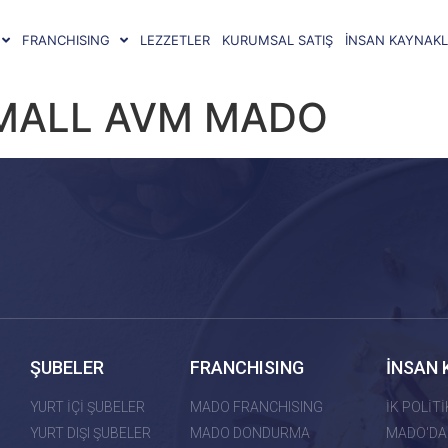
FRANCHISING
LEZZETLER
KURUMSAL SATIŞ
İNSAN KAYNAKL
MALL AVM MADO
ŞUBELER
FRANCHISING
İNSAN 
YURT İÇİ ŞUBELER
MADO FRANCHISING
İK POLİT
YURT DIŞI ŞUBELER
MADO DONDURMA
MADO'DA