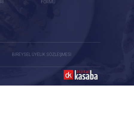
RI
FORMU
BİREYSEL ÜYELİK SÖZLEŞMESİ