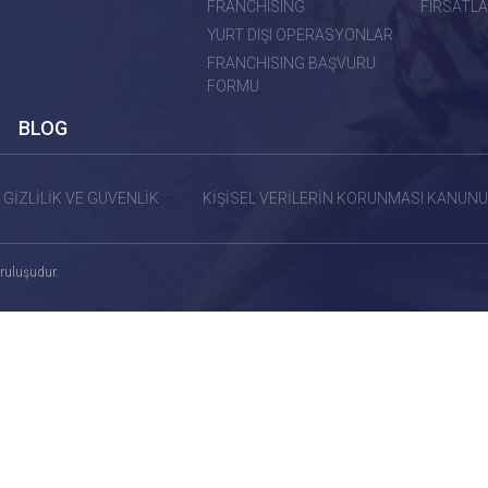
FRANCHISING
FIRSATLA
YURT DIŞI OPERASYONLAR
FRANCHISING BAŞVURU
FORMU
BLOG
GİZLİLİK VE GÜVENLİK
KİŞİSEL VERİLERİN KORUNMASI KANUNU
ruluşudur.