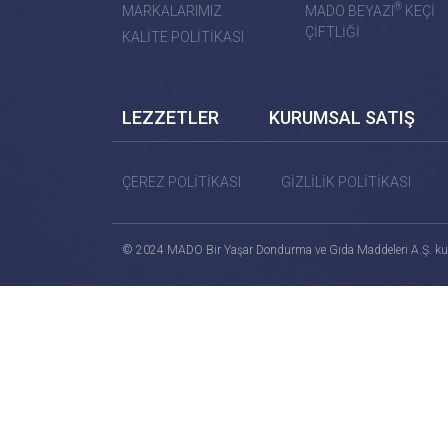
®
MARKALARIMIZ
MADO BEYAZI
KEÇİ
ÇİFTLİĞİ
KALİTE POLİTİKASI
LEZZETLER
KURUMSAL SATIŞ
ÇEREZ POLİTİKASI
GİZLİLİK POLİTİKASI
© 2024 MADO Bir Yaşar Dondurma ve Gıda Maddeleri A.Ş. ku