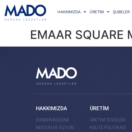
HAKKIMIZDA
ÜRETİM
ŞUBELER
EMAAR SQUARE 
HAKKIMIZDA
ÜRETİM
DÜNDEN BUGÜNE
ÜRETİM TESİSLERİ
MİSYON VE VİZYON
KALİTE POLİTİKASI