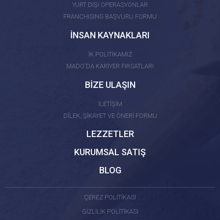
YURT DIŞI OPERASYONLAR
FRANCHISING BAŞVURU FORMU
İNSAN KAYNAKLARI
İK POLİTİKAMIZ
MADO'DA KARİYER FIRSATLARI
BİZE ULAŞIN
İLETİŞİM
DİLEK, ŞİKAYET VE ÖNERİ FORMU
LEZZETLER
KURUMSAL SATIŞ
BLOG
ÇEREZ POLİTİKASI
GİZLİLİK POLİTİKASI