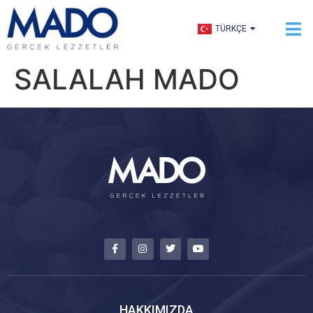
ENGLISH
TÜRKÇE
العربية
SALALAH MADO
HAKKIMIZDA