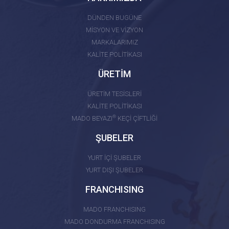
DÜNDEN BUGÜNE
MİSYON VE VİZYON
MARKALARIMIZ
KALİTE POLİTİKASI
ÜRETİM
ÜRETİM TESİSLERİ
KALİTE POLİTİKASI
®
MADO BEYAZI
KEÇİ ÇİFTLİĞİ
ŞUBELER
YURT İÇİ ŞUBELER
YURT DIŞI ŞUBELER
FRANCHISING
MADO FRANCHISING
MADO DONDURMA FRANCHISING