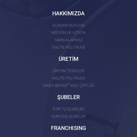
HAKKIMIZDA
DÜNDEN BUGÜNE
MİSYON VE VİZYON
MARKALARIMIZ
KALİTE POLİTİKASI
ÜRETİM
ÜRETİM TESİSLERİ
KALİTE POLİTİKASI
®
MADO BEYAZI
KEÇİ ÇİFTLİĞİ
ŞUBELER
YURT İÇİ ŞUBELER
YURT DIŞI ŞUBELER
FRANCHISING