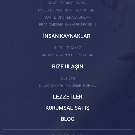
MADO FRANCHISING
MADO DONDURMA FRANCHISING
YURT DIŞI OPERASYONLAR
FRANCHISING BAŞVURU FORMU
İNSAN KAYNAKLARI
İK POLİTİKAMIZ
MADO'DA KARİYER FIRSATLARI
BİZE ULAŞIN
İLETİŞİM
DİLEK, ŞİKAYET VE ÖNERİ FORMU
LEZZETLER
KURUMSAL SATIŞ
BLOG