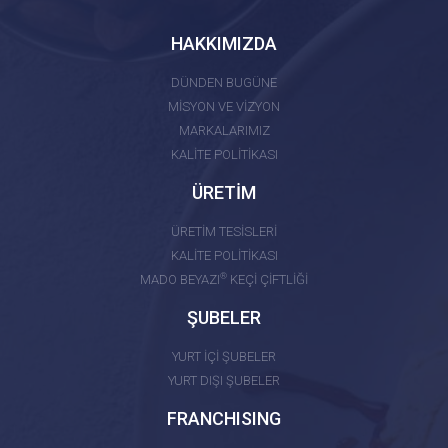
HAKKIMIZDA
DÜNDEN BUGÜNE
MİSYON VE VİZYON
MARKALARIMIZ
KALİTE POLİTİKASI
ÜRETİM
ÜRETİM TESİSLERİ
KALİTE POLİTİKASI
®
MADO BEYAZI
KEÇİ ÇİFTLİĞİ
ŞUBELER
YURT İÇİ ŞUBELER
YURT DIŞI ŞUBELER
FRANCHISING