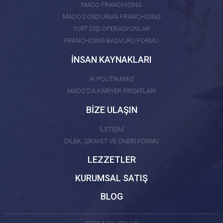
MADO FRANCHISING
MADO DONDURMA FRANCHISING
YURT DIŞI OPERASYONLAR
FRANCHISING BAŞVURU FORMU
İNSAN KAYNAKLARI
İK POLİTİKAMIZ
MADO'DA KARİYER FIRSATLARI
BİZE ULAŞIN
İLETİŞİM
DİLEK, ŞİKAYET VE ÖNERİ FORMU
LEZZETLER
KURUMSAL SATIŞ
BLOG