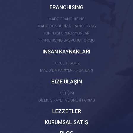
FRANCHISING
MADO FRANCHISING
MADO DONDURMA FRANCHISING
YURT DIŞI OPERASYONLAR
FRANCHISING BAŞVURU FORMU
İNSAN KAYNAKLARI
İK POLİTİKAMIZ
MADO'DA KARİYER FIRSATLARI
BİZE ULAŞIN
İLETİŞİM
DİLEK, ŞİKAYET VE ÖNERİ FORMU
LEZZETLER
KURUMSAL SATIŞ