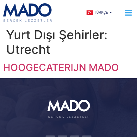
ENGLISH
TÜRKÇE
العربية
Yurt Dışı Şehirler:
Utrecht
HOOGECATERIJN MADO