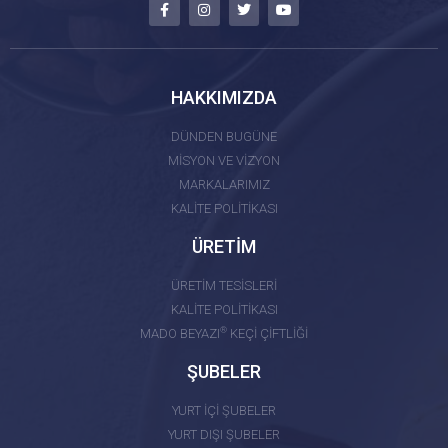
HAKKIMIZDA
DÜNDEN BUGÜNE
MİSYON VE VİZYON
MARKALARIMIZ
KALİTE POLİTİKASI
ÜRETİM
ÜRETİM TESİSLERİ
KALİTE POLİTİKASI
®
MADO BEYAZI
KEÇİ ÇİFTLİĞİ
ŞUBELER
YURT İÇİ ŞUBELER
YURT DIŞI ŞUBELER