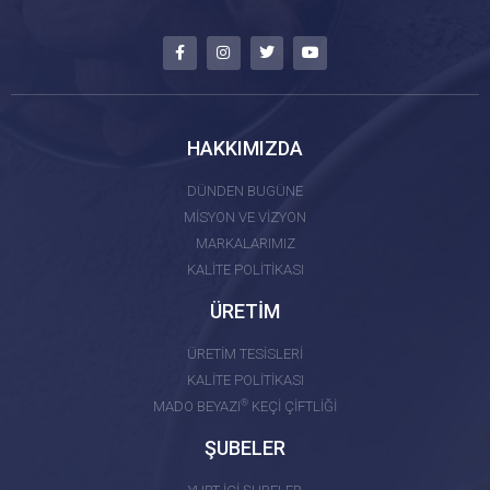
HAKKIMIZDA
DÜNDEN BUGÜNE
MİSYON VE VİZYON
MARKALARIMIZ
KALİTE POLİTİKASI
ÜRETİM
ÜRETİM TESİSLERİ
KALİTE POLİTİKASI
®
MADO BEYAZI
KEÇİ ÇİFTLİĞİ
ŞUBELER