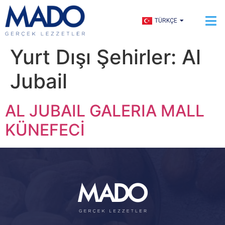
ENGLISH
TÜRKÇE
العربية
Yurt Dışı Şehirler:
Al
Jubail
AL JUBAIL GALERIA MALL
KÜNEFECİ