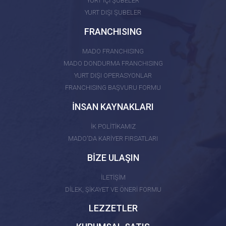
YURT İÇİ ŞUBELER
YURT DIŞI ŞUBELER
FRANCHISING
MADO FRANCHISING
MADO DONDURMA FRANCHISING
YURT DIŞI OPERASYONLAR
FRANCHISING BAŞVURU FORMU
İNSAN KAYNAKLARI
İK POLİTİKAMIZ
MADO'DA KARİYER FIRSATLARI
BİZE ULAŞIN
İLETİŞİM
DİLEK, ŞİKAYET VE ÖNERİ FORMU
LEZZETLER