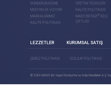
DÜNDEN BUGÜNE
ÜRETİM TESİSLERİ
MİSYON VE VİZYON
KALİTE POLİTİKASI
®
MARKALARIMIZ
MADO BEYAZI
KEÇİ
ÇİFTLİĞİ
KALİTE POLİTİKASI
LEZZETLER
KURUMSAL SATIŞ
ÇEREZ POLİTİKASI
GİZLİLİK POLİTİKASI
© 2024 MADO Bir Yaşar Dondurma ve Gıda Maddeleri A.Ş. ku