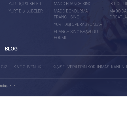
YURT İÇİ ŞUBELER
MADO FRANCHISING
İK POLİT
YURT DIŞI ŞUBELER
MADO DONDURMA
MADO'DA
FRANCHISING
FIRSATLA
YURT DIŞI OPERASYONLAR
FRANCHISING BAŞVURU
FORMU
BLOG
GİZLİLİK VE GÜVENLİK
KİŞİSEL VERİLERİN KORUNMASI KANUNU
ruluşudur.