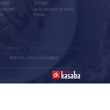
İKAMIZ
İLETİŞİM
 KARİYER
DİLEK, ŞİKAYET VE ÖNERİ
RI
FORMU
BİREYSEL ÜYELİK SÖZLEŞMESİ