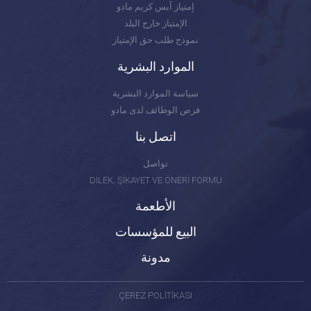
إمتياز آيس كريم مادو
الإمتياز خارج البلد
نموذج طلب حق الإمتياز
الموارد البشرية
سياسة الموارد البشرية
فرص الوظائف لدى مادو
اتصل بنا
تواصل
DİLEK, ŞİKAYET VE ÖNERİ FORMU
الأطعمة
البيع للمؤسسات
مدونة
ÇEREZ POLİTİKASI