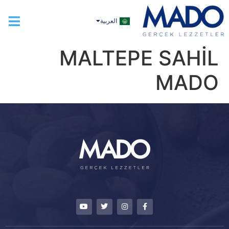
TÜRKÇE
العربية
ENGLISH
MALTEPE SAHİL
MADO