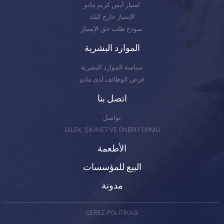
إمتياز آيس كريم مادو
الإمتياز خارج البلد
نموذج طلب حق الإمتياز
الموارد البشرية
سياسة الموارد البشرية
فرص الوظائف لدى مادو
اتصل بنا
تواصل
DİLEK, ŞİKAYET VE ÖNERİ FORMU
الأطعمة
البيع للمؤسسات
مدونة
ÇEREZ POLİTİKASI