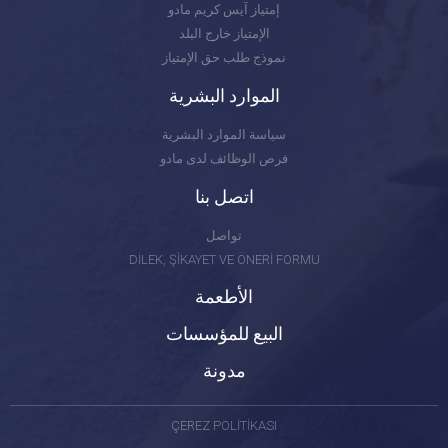
إمتياز آيس كريم مادو
الإمتياز خارج البلد
نموذج طلب حق الإمتياز
الموارد البشرية
سياسة الموارد البشرية
فرص الوظائف لدى مادو
اتصل بنا
تواصل
DİLEK, ŞİKAYET VE ÖNERİ FORMU
الأطعمة
البيع للمؤسسات
مدونة
ÇEREZ POLİTİKASI