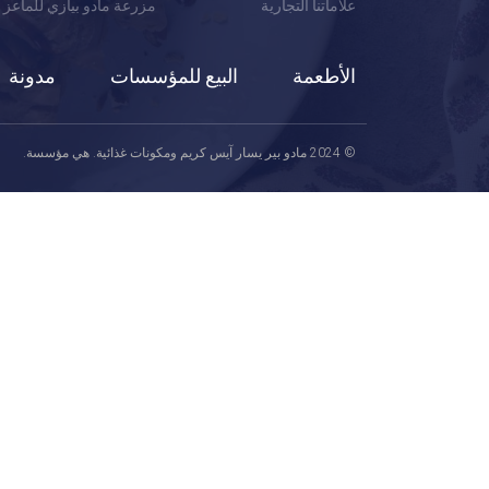
علاماتنا التجارية
مزرعة مادو بيازي للماعز
الأطعمة
البيع للمؤسسات
مدونة
© 2024 مادو بير يسار آيس كريم ومكونات غذائية. هي مؤسسة.