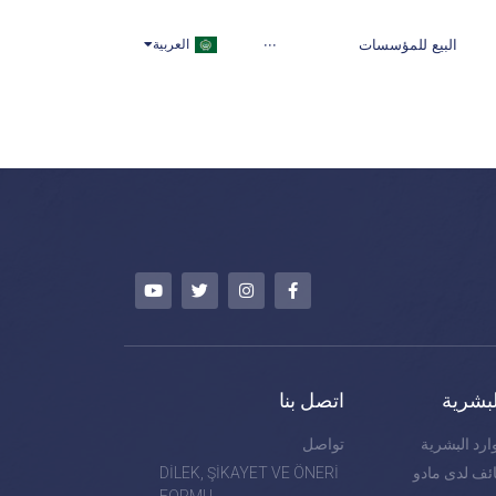
TÜRKÇE
البيع للمؤسسات
···
العربية
ENGLISH
لبشرية
اتصل بنا
ارد البشرية
تواصل
ف لدى مادو
DİLEK, ŞİKAYET VE ÖNERİ