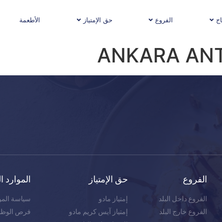
اج
الفروع
حق الإمتياز
الأطعمة
ANKARA AN
الفروع
حق الإمتياز
الموارد ا
الفروع داخل البلد
إمتياز مادو
سياسة المو
الفروع خارج البلد
إمتياز آيس كريم مادو
فرص الوظائ