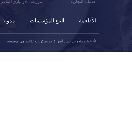
علاماتنا التجارية
مزرعة مادو بيازي للماعز
الأطعمة
البيع للمؤسسات
مدونة
© 2024 مادو بير يسار آيس كريم ومكونات غذائية. هي مؤسسة.