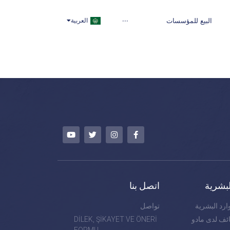
TÜRKÇE
البيع للمؤسسات
···
العربية
ENGLISH
لبشرية
اتصل بنا
ارد البشرية
تواصل
ف لدى مادو
DİLEK, ŞİKAYET VE ÖNERİ