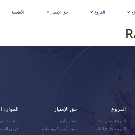
اج
الفروع
حق الإمتياز
الأطعمة
R
الفروع
حق الإمتياز
الموارد ا
الفروع داخل البلد
إمتياز مادو
سياسة المو
الفروع خارج البلد
إمتياز آيس كريم مادو
فرص الوظائ