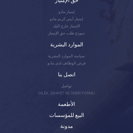
حق الإمتياز
إمتياز مادو
إمتياز آيس كريم مادو
الإمتياز خارج البلد
نموذج طلب حق الإمتياز
الموارد البشرية
سياسة الموارد البشرية
فرص الوظائف لدى مادو
اتصل بنا
تواصل
DİLEK, ŞİKAYET VE ÖNERİ FORMU
الأطعمة
البيع للمؤسسات
مدونة