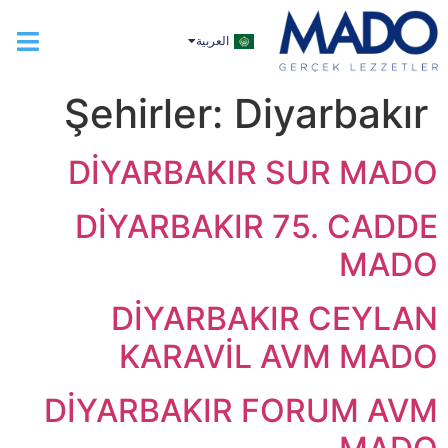
TÜRKÇE
العربية
ENGLISH
Şehirler:
Diyarbakır
DİYARBAKIR SUR MADO
DİYARBAKIR 75. CADDE
MADO
DİYARBAKIR CEYLAN
KARAVİL AVM MADO
DİYARBAKIR FORUM AVM