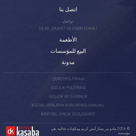
اتصل بنا
تواصل
DİLEK, ŞİKAYET VE ÖNERİ FORMU
الأطعمة
البيع للمؤسسات
مدونة
ÇEREZ POLİTİKASI
GİZLİLİK POLİTİKASI
GİZLİLİK VE GÜVENLİK
KİŞİSEL VERİLERİN KORUNMASI KANUNU
BİREYSEL ÜYELİK SÖZLEŞMESİ
© 2024 مادو بير يسار آيس كريم ومكونات غذائية. هي
مؤسسة.