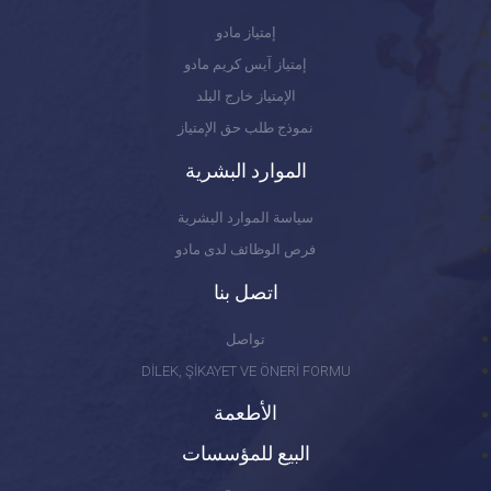
إمتياز مادو
إمتياز آيس كريم مادو
الإمتياز خارج البلد
نموذج طلب حق الإمتياز
الموارد البشرية
سياسة الموارد البشرية
فرص الوظائف لدى مادو
اتصل بنا
تواصل
DİLEK, ŞİKAYET VE ÖNERİ FORMU
الأطعمة
البيع للمؤسسات