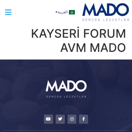
TÜRKÇE
العربية
ENGLISH
KAYSERİ FORUM
AVM MADO