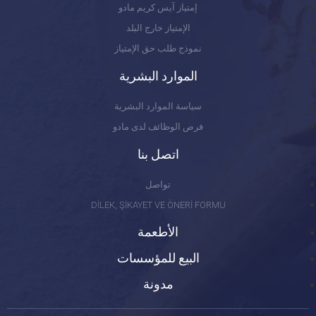
إمتياز آيس كريم مادو
الإمتياز خارج البلد
نموذج طلب حق الإمتياز
الموارد البشرية
سياسة الموارد البشرية
فرص الوظائف لدى مادو
اتصل بنا
تواصل
DİLEK, ŞİKAYET VE ÖNERİ FORMU
الأطعمة
البيع للمؤسسات
مدونة