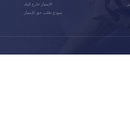
ز
الإمتياز خارج البلد
نموذج طلب حق الإمتياز