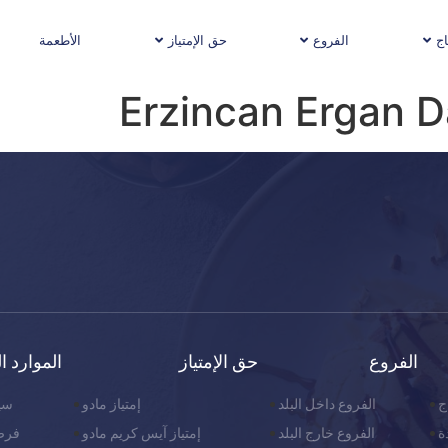
اج
الفروع
حق الإمتياز
الأطعمة
Erzincan Ergan D
الفروع
حق الإمتياز
الموارد ا
ج
الفروع داخل البلد
إمتياز مادو
سيا
ة
الفروع خارج البلد
إمتياز آيس كريم مادو
فرص