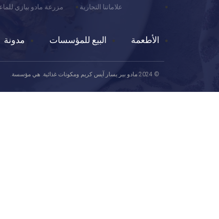
علاماتنا التجارية
مزرعة مادو بيازي للماع
الأطعمة
البيع للمؤسسات
مدونة
© 2024 مادو بير يسار آيس كريم ومكونات غذائية. هي مؤسسة.