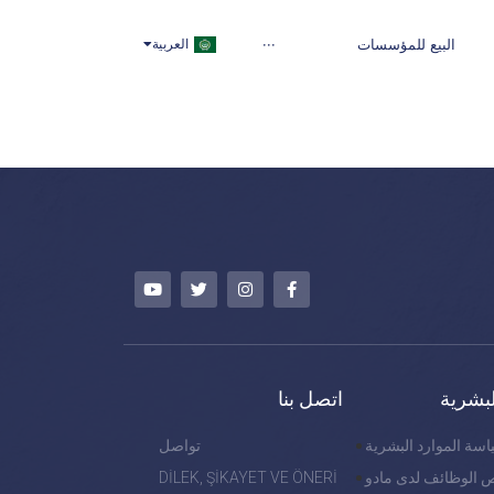
TÜRKÇE
البيع للمؤسسات
···
العربية
ENGLISH
لبشرية
اتصل بنا
سة الموارد البشرية
تواصل
 الوظائف لدى مادو
DİLEK, ŞİKAYET VE ÖNERİ