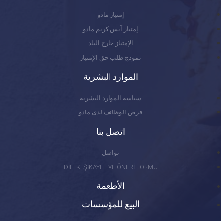
إمتياز مادو
إمتياز آيس كريم مادو
الإمتياز خارج البلد
نموذج طلب حق الإمتياز
الموارد البشرية
سياسة الموارد البشرية
فرص الوظائف لدى مادو
اتصل بنا
تواصل
DİLEK, ŞİKAYET VE ÖNERİ FORMU
الأطعمة
البيع للمؤسسات