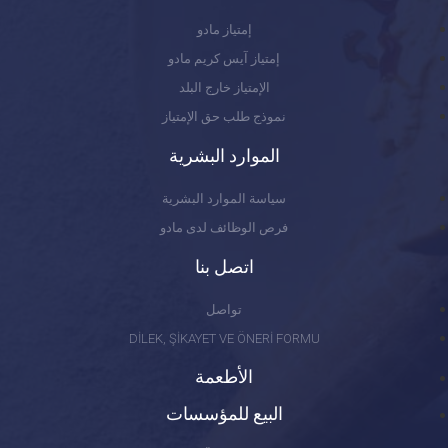
إمتياز مادو
إمتياز آيس كريم مادو
الإمتياز خارج البلد
نموذج طلب حق الإمتياز
الموارد البشرية
سياسة الموارد البشرية
فرص الوظائف لدى مادو
اتصل بنا
تواصل
DİLEK, ŞİKAYET VE ÖNERİ FORMU
الأطعمة
البيع للمؤسسات