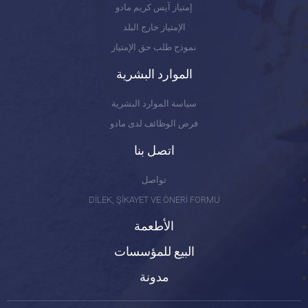
إمتياز آيس كريم مادو
الإمتياز خارج البلد
نموذج طلب حق الإمتياز
الموارد البشرية
سياسة الموارد البشرية
فرص الوظائف لدى مادو
اتصل بنا
تواصل
DİLEK, ŞİKAYET VE ÖNERİ FORMU
الأطعمة
البيع للمؤسسات
مدونة