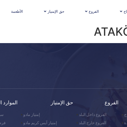
اج
الفروع
حق الإمتياز
الأطعمة
ATAK
الفروع
حق الإمتياز
الموارد ا
ج
الفروع داخل البلد
إمتياز مادو
سيا
ة
الفروع خارج البلد
إمتياز آيس كريم مادو
فرص