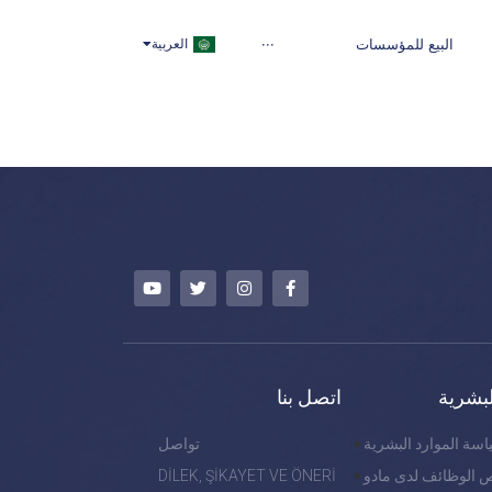
TÜRKÇE
البيع للمؤسسات
···
العربية
ENGLISH
لبشرية
اتصل بنا
سة الموارد البشرية
تواصل
 الوظائف لدى مادو
DİLEK, ŞİKAYET VE ÖNERİ