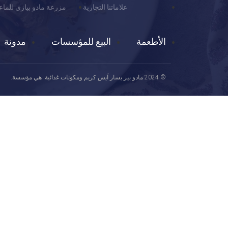
علاماتنا التجارية
مزرعة مادو بيازي للماع
الأطعمة
البيع للمؤسسات
مدونة
© 2024 مادو بير يسار آيس كريم ومكونات غذائية. هي مؤسسة.