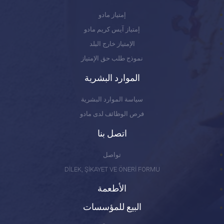
إمتياز مادو
إمتياز آيس كريم مادو
الإمتياز خارج البلد
نموذج طلب حق الإمتياز
الموارد البشرية
سياسة الموارد البشرية
فرص الوظائف لدى مادو
اتصل بنا
تواصل
DİLEK, ŞİKAYET VE ÖNERİ FORMU
الأطعمة
البيع للمؤسسات