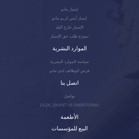
إمتياز مادو
إمتياز آيس كريم مادو
الإمتياز خارج البلد
نموذج طلب حق الإمتياز
الموارد البشرية
سياسة الموارد البشرية
فرص الوظائف لدى مادو
اتصل بنا
تواصل
DİLEK, ŞİKAYET VE ÖNERİ FORMU
الأطعمة
البيع للمؤسسات