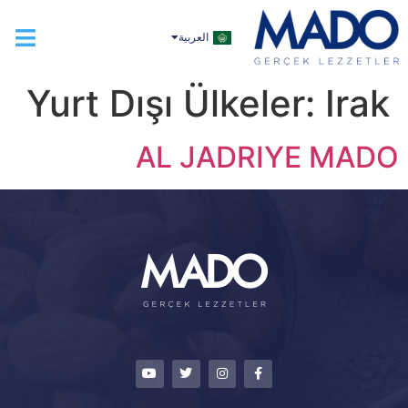
TÜRKÇE
العربية
ENGLISH
Yurt Dışı Ülkeler:
Irak
AL JADRIYE MADO