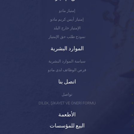
إمتياز مادو
إمتياز آيس كريم مادو
الإمتياز خارج البلد
نموذج طلب حق الإمتياز
الموارد البشرية
سياسة الموارد البشرية
فرص الوظائف لدى مادو
اتصل بنا
تواصل
DİLEK, ŞİKAYET VE ÖNERİ FORMU
الأطعمة
البيع للمؤسسات