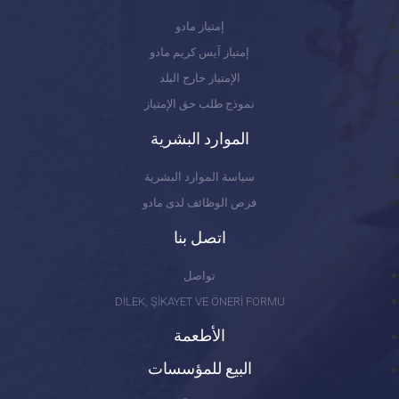
إمتياز مادو
إمتياز آيس كريم مادو
الإمتياز خارج البلد
نموذج طلب حق الإمتياز
الموارد البشرية
سياسة الموارد البشرية
فرص الوظائف لدى مادو
اتصل بنا
تواصل
DİLEK, ŞİKAYET VE ÖNERİ FORMU
الأطعمة
البيع للمؤسسات