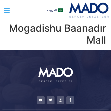
TÜRKÇE
العربية
ENGLISH
Mogadishu Baanadır
Mall