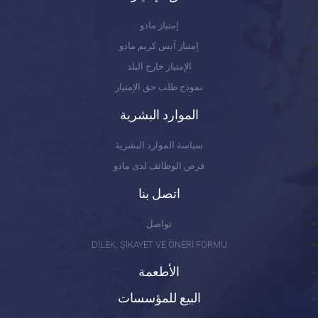
إمتياز مادو
إمتياز آيس كريم مادو
الإمتياز خارج البلد
نموذج طلب حق الإمتياز
الموارد البشرية
سياسة الموارد البشرية
فرص الوظائف لدى مادو
اتصل بنا
تواصل
DİLEK, ŞİKAYET VE ÖNERİ FORMU
الأطعمة
البيع للمؤسسات