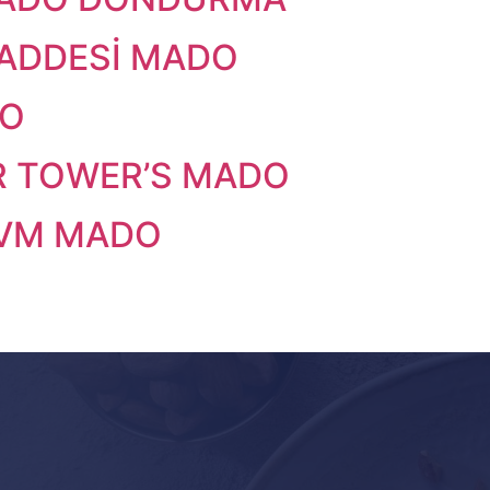
ADDESİ MADO
DO
R TOWER’S MADO
AVM MADO