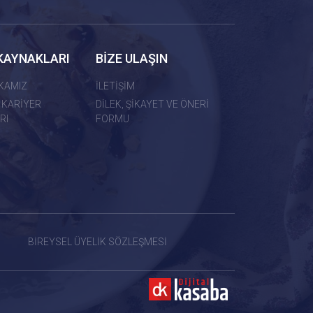
KAYNAKLARI
BİZE ULAŞIN
İKAMIZ
İLETİŞİM
 KARİYER
DİLEK, ŞİKAYET VE ÖNERİ
RI
FORMU
BİREYSEL ÜYELİK SÖZLEŞMESİ