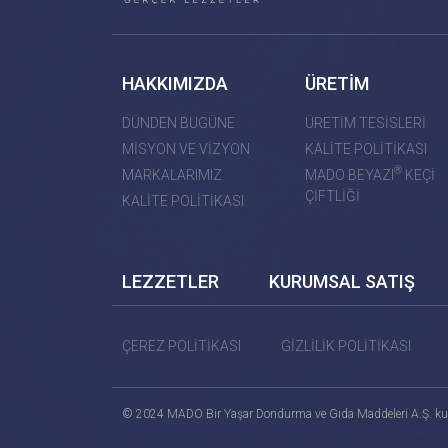
HAKKIMIZDA
ÜRETİM
DÜNDEN BUGÜNE
ÜRETİM TESİSLERİ
MİSYON VE VİZYON
KALİTE POLİTİKASI
®
MARKALARIMIZ
MADO BEYAZI
KEÇİ
ÇİFTLİĞİ
KALİTE POLİTİKASI
LEZZETLER
KURUMSAL SATIŞ
ÇEREZ POLİTİKASI
GİZLİLİK POLİTİKASI
© 2024 MADO Bir Yaşar Dondurma ve Gıda Maddeleri A.Ş. ku