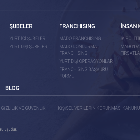
ŞUBELER
FRANCHISING
İNSAN 
YURT İÇİ ŞUBELER
MADO FRANCHISING
İK POLİT
YURT DIŞI ŞUBELER
MADO DONDURMA
MADO'DA
FRANCHISING
FIRSATLA
YURT DIŞI OPERASYONLAR
FRANCHISING BAŞVURU
FORMU
BLOG
GİZLİLİK VE GÜVENLİK
KİŞİSEL VERİLERİN KORUNMASI KANUNU
ruluşudur.