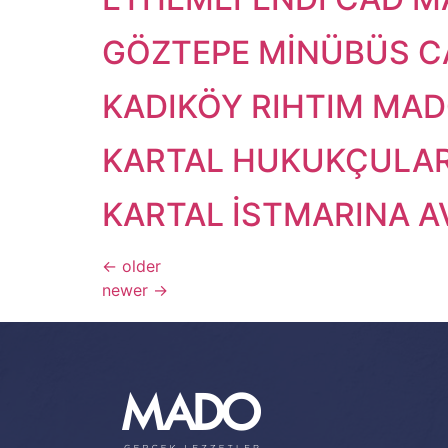
GÖZTEPE MİNÜBÜS C
KADIKÖY RIHTIM MA
KARTAL HUKUKÇULA
KARTAL İSTMARINA 
←
older
newer
→