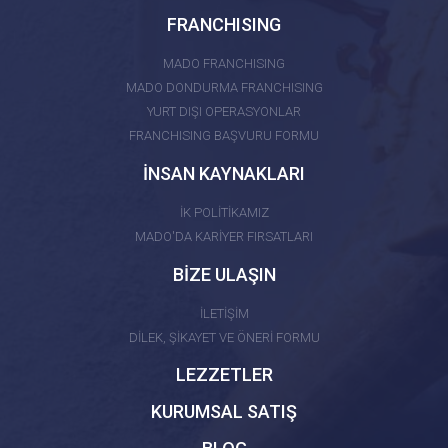
FRANCHISING
MADO FRANCHISING
MADO DONDURMA FRANCHISING
YURT DIŞI OPERASYONLAR
FRANCHISING BAŞVURU FORMU
İNSAN KAYNAKLARI
İK POLİTİKAMIZ
MADO'DA KARİYER FIRSATLARI
BİZE ULAŞIN
İLETİŞİM
DİLEK, ŞİKAYET VE ÖNERİ FORMU
LEZZETLER
KURUMSAL SATIŞ