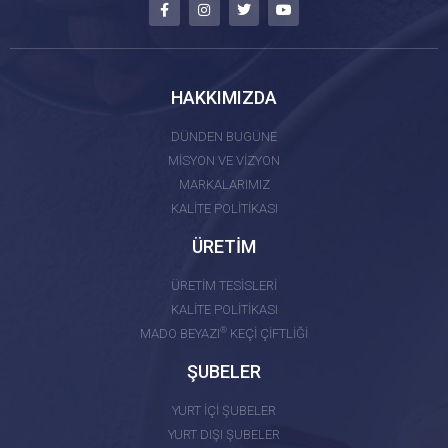
HAKKIMIZDA
DÜNDEN BUGÜNE
MİSYON VE VİZYON
MARKALARIMIZ
KALİTE POLİTİKASI
ÜRETİM
ÜRETİM TESİSLERİ
KALİTE POLİTİKASI
®
MADO BEYAZI
KEÇİ ÇİFTLİĞİ
ŞUBELER
YURT İÇİ ŞUBELER
YURT DIŞI ŞUBELER